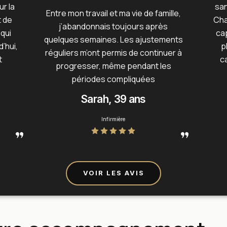
r la
san
Entre mon travail et ma vie de famille,
 de
Cha
j’abandonnais toujours après
 qui
ca
quelques semaines. Les ajustements
’hui,
p
réguliers m’ont permis de continuer à
t
c
progresser, même pendant les
périodes compliquées
Sarah, 39 ans
Infirmière
VOIR LES AVIS