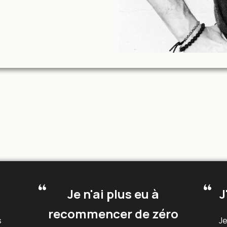
Je n'ai plus eu à
J
recommencer de zéro
s
Je