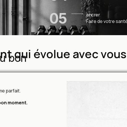
05
ancrer
Faire de votre sant
 qui évolue avec vous
au bon
e parfait.
 bon moment.