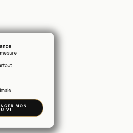
tance
r mesure
artout
ximale
NCER MON
SUIVI